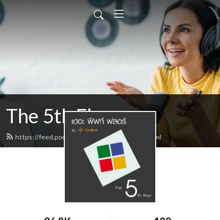
The 5th Floor
https://feed.podbean.com/vajrasiddha/feed.xml